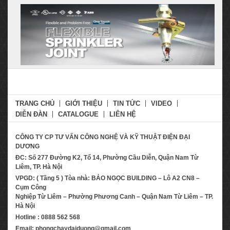
TRANG CHỦ
GIỚI THIỆU
TIN TỨC
VIDEO
DIỄN ĐÀN
CATALOGUE
LIÊN HỆ
CÔNG TY CP TƯ VẤN CÔNG NGHỆ VÀ KỸ THUẬT ĐIỆN ĐẠI
DƯƠNG
ĐC: Số 277 Đường K2, Tổ 14, Phường Cầu Diễn, Quận Nam Từ
Liêm, TP. Hà Nội
VPGD: ( Tầng 5 ) Tòa nhà: BẢO NGỌC BUILDING – Lô A2 CN8 –
Cụm Công
Nghiệp Từ Liêm – Phường Phương Canh – Quận Nam Từ Liêm – TP.
Hà Nội
Hotline : 0888 562 568
Email: phongchaydaiduong@gmail.com