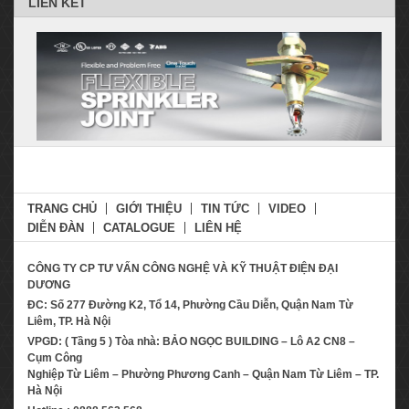
LIÊN KẾT
TRANG CHỦ
GIỚI THIỆU
TIN TỨC
VIDEO
DIỄN ĐÀN
CATALOGUE
LIÊN HỆ
CÔNG TY CP TƯ VẤN CÔNG NGHỆ VÀ KỸ THUẬT ĐIỆN ĐẠI
DƯƠNG
ĐC: Số 277 Đường K2, Tổ 14, Phường Cầu Diễn, Quận Nam Từ
Liêm, TP. Hà Nội
VPGD: ( Tầng 5 ) Tòa nhà: BẢO NGỌC BUILDING – Lô A2 CN8 –
Cụm Công
Nghiệp Từ Liêm – Phường Phương Canh – Quận Nam Từ Liêm – TP.
Hà Nội