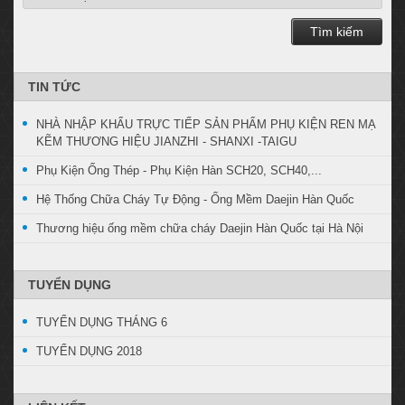
Tìm kiếm
TIN TỨC
NHÀ NHẬP KHẨU TRỰC TIẾP SẢN PHẨM PHỤ KIỆN REN MẠ
KẼM THƯƠNG HIỆU JIANZHI - SHANXI -TAIGU
Phụ Kiện Ống Thép - Phụ Kiện Hàn SCH20, SCH40,...
Hệ Thống Chữa Cháy Tự Động - Ống Mềm Daejin Hàn Quốc
Thương hiệu ống mềm chữa cháy Daejin Hàn Quốc tại Hà Nội
TUYỂN DỤNG
TUYỂN DỤNG THÁNG 6
TUYỂN DỤNG 2018