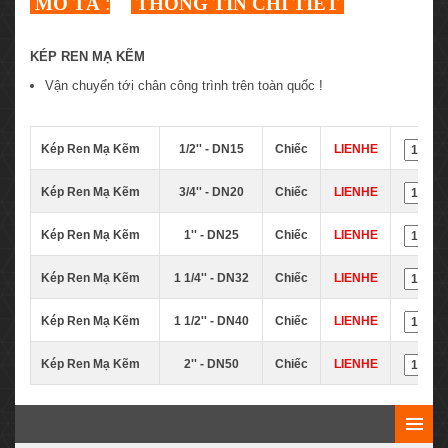
MÔ TẢ
:
THÔNG TIN CHI TIẾT
KÉP REN MẠ KẼM
Vận chuyển tới chân công trình trên toàn quốc !
Kép Ren Mạ Kẽm
1/2'' - DN15
Chiếc
LIENHE
Kép Ren Mạ Kẽm
3/4'' - DN20
Chiếc
LIENHE
Kép Ren Mạ Kẽm
1'' - DN25
Chiếc
LIENHE
Kép Ren Mạ Kẽm
1 1/4'' - DN32
Chiếc
LIENHE
Kép Ren Mạ Kẽm
1 1/2'' - DN40
Chiếc
LIENHE
Kép Ren Mạ Kẽm
2'' - DN50
Chiếc
LIENHE