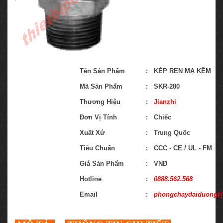
Tên Sản Phẩm
:
KÉP REN MẠ KẼM
Mã Sản Phẩm
:
SKR-280
Thương Hiệu
:
Jianzhi
Đơn Vị Tính
:
Chiếc
Xuất Xứ
:
Trung Quốc
Tiêu Chuẩn
:
CCC - CE / UL - FM
Giá Sản Phẩm
:
VNĐ
Hotline
:
0888.562.568
Email
:
phongchaydaiduong@