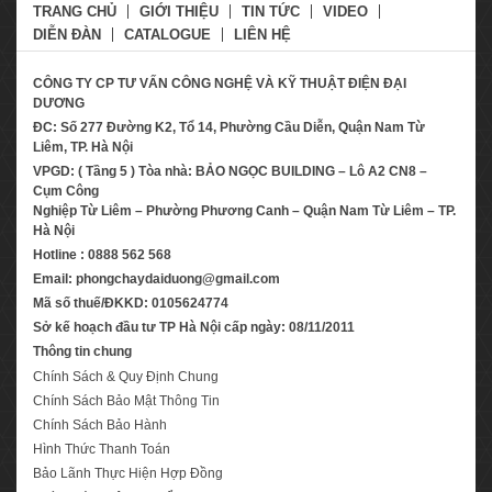
TRANG CHỦ
GIỚI THIỆU
TIN TỨC
VIDEO
DIỄN ĐÀN
CATALOGUE
LIÊN HỆ
CÔNG TY CP TƯ VẤN CÔNG NGHỆ VÀ KỸ THUẬT ĐIỆN ĐẠI
DƯƠNG
ĐC: Số 277 Đường K2, Tổ 14, Phường Cầu Diễn, Quận Nam Từ
Liêm, TP. Hà Nội
VPGD: ( Tầng 5 ) Tòa nhà: BẢO NGỌC BUILDING – Lô A2 CN8 –
Cụm Công
Nghiệp Từ Liêm – Phường Phương Canh – Quận Nam Từ Liêm – TP.
Hà Nội
Hotline : 0888 562 568
Email: phongchaydaiduong@gmail.com
Mã số thuế/ĐKKD: 0105624774
Sở kế hoạch đầu tư TP Hà Nội cấp ngày: 08/11/2011
Thông tin chung
Chính Sách & Quy Định Chung
Chính Sách Bảo Mật Thông Tin
Chính Sách Bảo Hành
Hình Thức Thanh Toán
Bảo Lãnh Thực Hiện Hợp Đồng